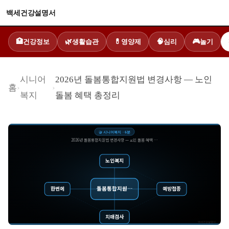
백세건강설명서
건강정보
생활습관
영양제
심리
놀기
🏥
🌿
💊
🧠
🎮
시니어
2026년 돌봄통합지원법 변경사항 — 노인
홈
›
›
복지
돌봄 혜택 총정리
🤝
시니어복지
·
6
분
2026년 돌봄통합지원법 변경사항 — 노인 돌봄 혜택 …
노인복지
돌봄통합지원…
한번에
예방접종
치매검사
백세건강설명서