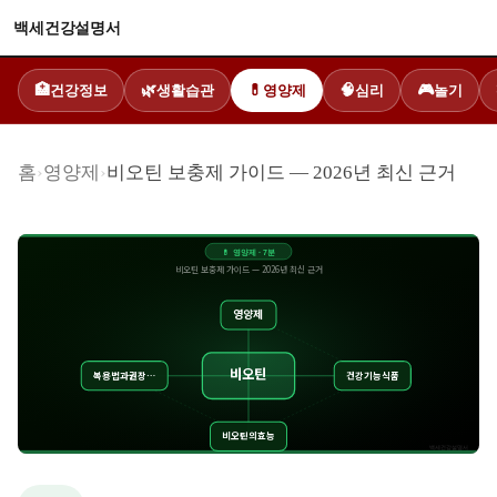
백세건강설명서
건강정보
생활습관
영양제
심리
놀기
🏥
🌿
💊
🧠
🎮
홈
›
영양제
›
비오틴 보충제 가이드 — 2026년 최신 근거
💊
영양제
·
7
분
비오틴 보충제 가이드 — 2026년 최신 근거
영양제
비오틴
복용법과권장…
건강기능식품
비오틴의효능
백세건강설명서