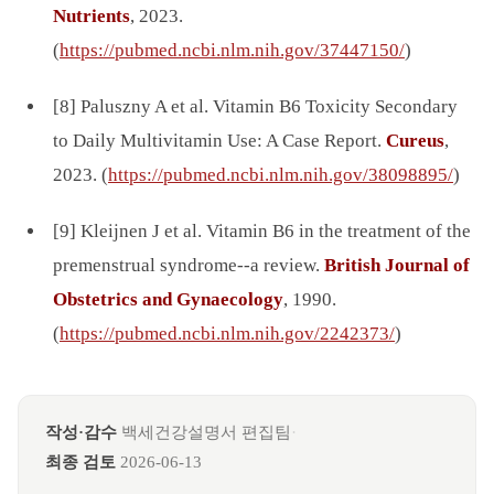
Nutrients
, 2023.
(
https://pubmed.ncbi.nlm.nih.gov/37447150/
)
[8] Paluszny A et al. Vitamin B6 Toxicity Secondary
to Daily Multivitamin Use: A Case Report.
Cureus
,
2023. (
https://pubmed.ncbi.nlm.nih.gov/38098895/
)
[9] Kleijnen J et al. Vitamin B6 in the treatment of the
premenstrual syndrome--a review.
British Journal of
Obstetrics and Gynaecology
, 1990.
(
https://pubmed.ncbi.nlm.nih.gov/2242373/
)
작성·감수
백세건강설명서 편집팀
·
최종 검토
2026-06-13