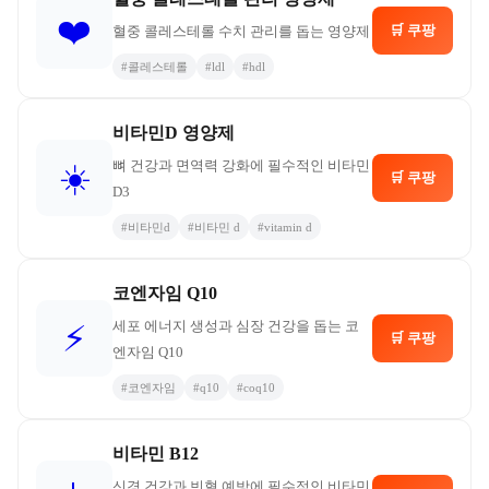
❤️
🛒 쿠팡
혈중 콜레스테롤 수치 관리를 돕는 영양제
#
콜레스테롤
#
ldl
#
hdl
비타민D 영양제
뼈 건강과 면역력 강화에 필수적인 비타민
☀️
🛒 쿠팡
D3
#
비타민d
#
비타민 d
#
vitamin d
코엔자임 Q10
세포 에너지 생성과 심장 건강을 돕는 코
⚡
🛒 쿠팡
엔자임 Q10
#
코엔자임
#
q10
#
coq10
비타민 B12
신경 건강과 빈혈 예방에 필수적인 비타민