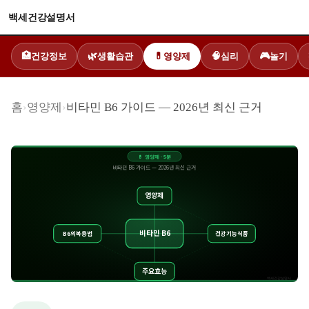
백세건강설명서
건강정보
생활습관
영양제
심리
놀기
🏥
🌿
💊
🧠
🎮
홈
›
영양제
›
비타민 B6 가이드 — 2026년 최신 근거
💊
영양제
·
5
분
비타민 B6 가이드 — 2026년 최신 근거
영양제
비타민 B6
B6의복용법
건강기능식품
주요효능
백세건강설명서