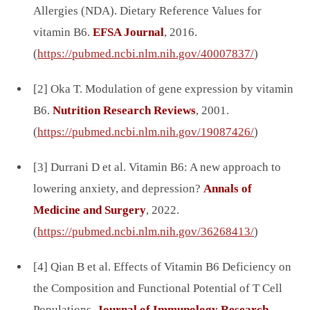
Allergies (NDA). Dietary Reference Values for
vitamin B6.
EFSA Journal
, 2016.
(
https://pubmed.ncbi.nlm.nih.gov/40007837/
)
[2] Oka T. Modulation of gene expression by vitamin
B6.
Nutrition Research Reviews
, 2001.
(
https://pubmed.ncbi.nlm.nih.gov/19087426/
)
[3] Durrani D et al. Vitamin B6: A new approach to
lowering anxiety, and depression?
Annals of
Medicine and Surgery
, 2022.
(
https://pubmed.ncbi.nlm.nih.gov/36268413/
)
[4] Qian B et al. Effects of Vitamin B6 Deficiency on
the Composition and Functional Potential of T Cell
Populations.
Journal of Immunology Research
,