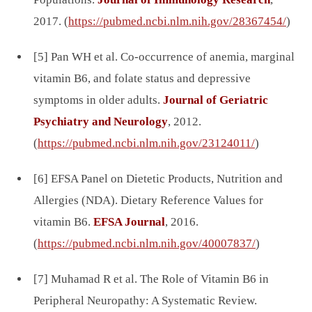
2017. (
https://pubmed.ncbi.nlm.nih.gov/28367454/
)
[5] Pan WH et al. Co-occurrence of anemia, marginal
vitamin B6, and folate status and depressive
symptoms in older adults.
Journal of Geriatric
Psychiatry and Neurology
, 2012.
(
https://pubmed.ncbi.nlm.nih.gov/23124011/
)
[6] EFSA Panel on Dietetic Products, Nutrition and
Allergies (NDA). Dietary Reference Values for
vitamin B6.
EFSA Journal
, 2016.
(
https://pubmed.ncbi.nlm.nih.gov/40007837/
)
[7] Muhamad R et al. The Role of Vitamin B6 in
Peripheral Neuropathy: A Systematic Review.