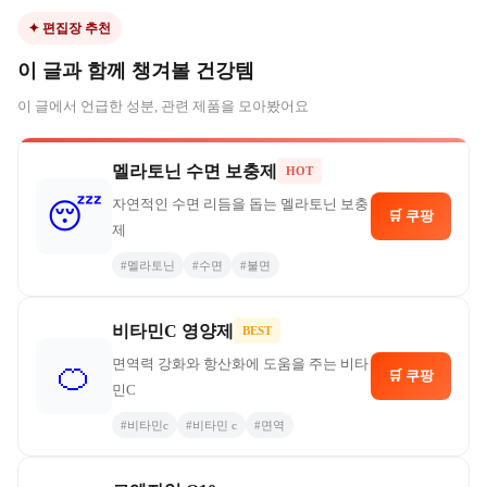
✦ 편집장 추천
이 글과 함께 챙겨볼 건강템
이 글에서 언급한 성분, 관련 제품을 모아봤어요
멜라토닌 수면 보충제
HOT
자연적인 수면 리듬을 돕는 멜라토닌 보충
😴
🛒 쿠팡
제
#
멜라토닌
#
수면
#
불면
비타민C 영양제
BEST
면역력 강화와 항산화에 도움을 주는 비타
🍊
🛒 쿠팡
민C
#
비타민c
#
비타민 c
#
면역