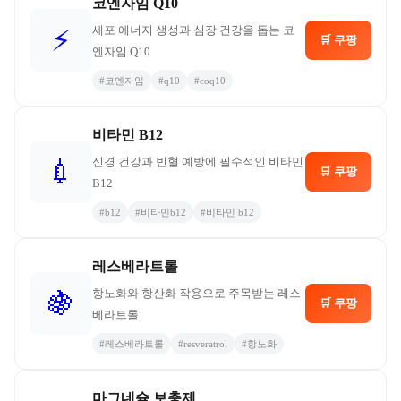
코엔자임 Q10
세포 에너지 생성과 심장 건강을 돕는 코
⚡
🛒 쿠팡
엔자임 Q10
#
코엔자임
#
q10
#
coq10
비타민 B12
신경 건강과 빈혈 예방에 필수적인 비타민
💉
🛒 쿠팡
B12
#
b12
#
비타민b12
#
비타민 b12
레스베라트롤
항노화와 항산화 작용으로 주목받는 레스
🍇
🛒 쿠팡
베라트롤
#
레스베라트롤
#
resveratrol
#
항노화
마그네슘 보충제