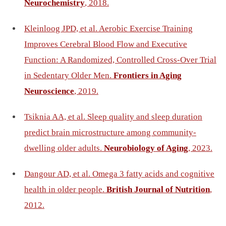
Neurochemistry
, 2018.
Kleinloog JPD, et al. Aerobic Exercise Training
Improves Cerebral Blood Flow and Executive
Function: A Randomized, Controlled Cross-Over Trial
in Sedentary Older Men.
Frontiers in Aging
Neuroscience
, 2019.
Tsiknia AA, et al. Sleep quality and sleep duration
predict brain microstructure among community-
dwelling older adults.
Neurobiology of Aging
, 2023.
Dangour AD, et al. Omega 3 fatty acids and cognitive
health in older people.
British Journal of Nutrition
,
2012.