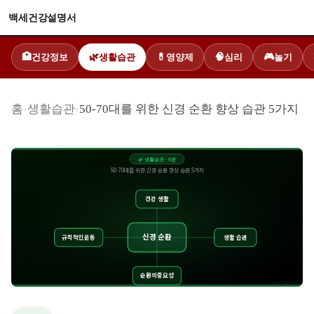
백세건강설명서
건강정보
생활습관
영양제
심리
놀기
🏥
🌿
💊
🧠
🎮
홈
›
생활습관
›
50-70대를 위한 신경 순환 향상 습관 5가지
🌿
생활습관
·
5
분
50-70대를 위한 신경 순환 향상 습관 5가지
건강 생활
신경 순환
규칙적인운동
생활 습관
순환의중요성
백세건강설명서