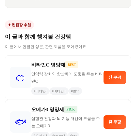
✦ 편집장 추천
이 글과 함께 챙겨볼 건강템
이 글에서 언급한 성분, 관련 제품을 모아봤어요
비타민C 영양제
BEST
면역력 강화와 항산화에 도움을 주는 비타
🍊
🛒 쿠팡
민C
#
비타민c
#
비타민 c
#
면역
오메가3 영양제
PICK
심혈관 건강과 뇌 기능 개선에 도움을 주
🐟
🛒 쿠팡
는 오메가3
#
오메가3
#
omega3
#
epa