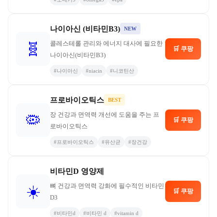
나이아신 (비타민B3)
NEW
콜레스테롤 관리와 에너지 대사에 필요한
🧬
🛒 쿠팡
나이아신(비타민B3)
#
나이아신
#
niacin
#
니코틴산
프로바이오틱스
BEST
장 건강과 면역력 개선에 도움을 주는 프
🦠
🛒 쿠팡
로바이오틱스
#
프로바이오틱스
#
유산균
#
장건강
비타민D 영양제
뼈 건강과 면역력 강화에 필수적인 비타민
☀️
🛒 쿠팡
D3
#
비타민d
#
비타민 d
#
vitamin d