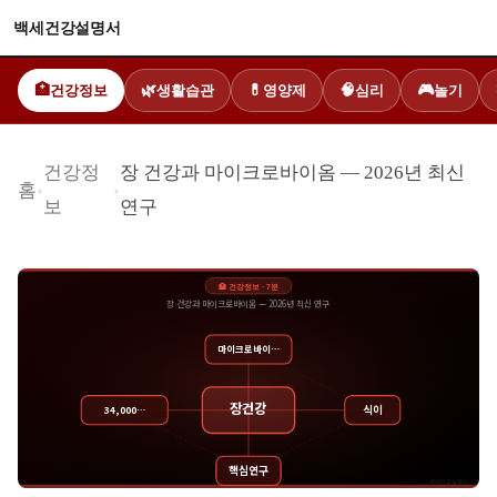
백세건강설명서
건강정보
생활습관
영양제
심리
놀기
🏥
🌿
💊
🧠
🎮
건강정
장 건강과 마이크로바이옴 — 2026년 최신
홈
›
›
보
연구
🏥
건강정보
·
7
분
장 건강과 마이크로바이옴 — 2026년 최신 연구
마이크로바이…
장건강
식이
34,000…
핵심연구
백세건강설명서