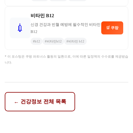
비타민 B12
신경 건강과 빈혈 예방에 필수적인 비타민
💉
🛒 쿠팡
B12
#
b12
#
비타민b12
#
비타민 b12
* 이 포스팅은 쿠팡 파트너스 활동의 일환으로, 이에 따른 일정액의 수수료를 제공받습
니다.
←
건강정보
전체 목록