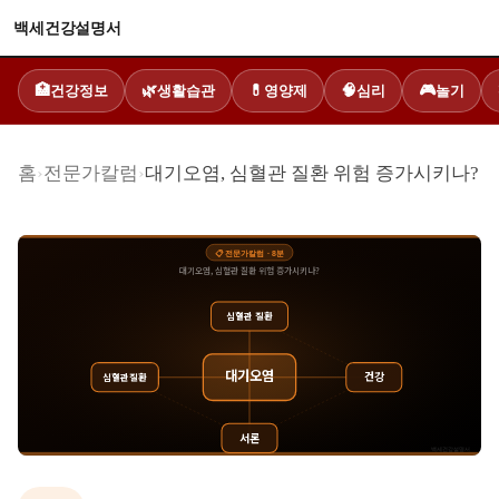
백세건강설명서
건강정보
생활습관
영양제
심리
놀기
🏥
🌿
💊
🧠
🎮
홈
›
전문가칼럼
›
대기오염, 심혈관 질환 위험 증가시키나?
📋
전문가칼럼
·
8
분
대기오염, 심혈관 질환 위험 증가시키나?
심혈관 질환
대기오염
건강
심혈관질환
서론
백세건강설명서