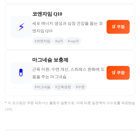
코엔자임 Q10
세포 에너지 생성과 심장 건강을 돕는 코
⚡
🛒 쿠팡
엔자임 Q10
#
코엔자임
#
q10
#
coq10
마그네슘 보충제
근육 이완, 수면 개선, 스트레스 완화에 도
💊
🛒 쿠팡
움을 주는 마그네슘
#
마그네슘
#
근육경련
#
수면
* 이 포스팅은 쿠팡 파트너스 활동의 일환으로, 이에 따른 일정액의 수수료를 제공받습
니다.