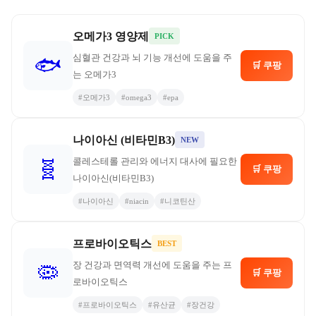
오메가3 영양제
PICK
심혈관 건강과 뇌 기능 개선에 도움을 주
🐟
🛒 쿠팡
는 오메가3
#
오메가3
#
omega3
#
epa
나이아신 (비타민B3)
NEW
콜레스테롤 관리와 에너지 대사에 필요한
🧬
🛒 쿠팡
나이아신(비타민B3)
#
나이아신
#
niacin
#
니코틴산
프로바이오틱스
BEST
장 건강과 면역력 개선에 도움을 주는 프
🦠
🛒 쿠팡
로바이오틱스
#
프로바이오틱스
#
유산균
#
장건강