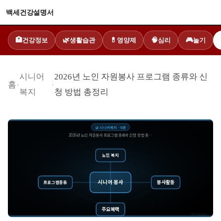
백세건강설명서
건강정보
생활습관
영양제
심리
놀기
🏥
🌿
💊
🧠
🎮
시니어
2026년 노인 자원봉사 프로그램 종류와 신
홈
›
›
복지
청 방법 총정리
🤝
시니어복지
·
5
분
2026년 노인 자원봉사 프로그램 종류와 신청 방법 총…
노인 복지
시니어 봉사
봉사활동
프로그램종류
주요혜택
백세건강설명서