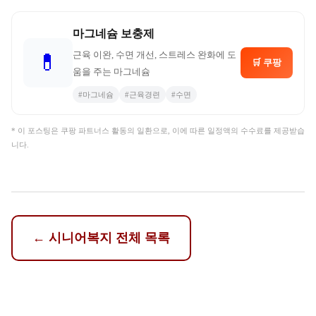
마그네슘 보충제
근육 이완, 수면 개선, 스트레스 완화에 도
💊
🛒 쿠팡
움을 주는 마그네슘
#
마그네슘
#
근육경련
#
수면
* 이 포스팅은 쿠팡 파트너스 활동의 일환으로, 이에 따른 일정액의 수수료를 제공받습
니다.
←
시니어복지
전체 목록