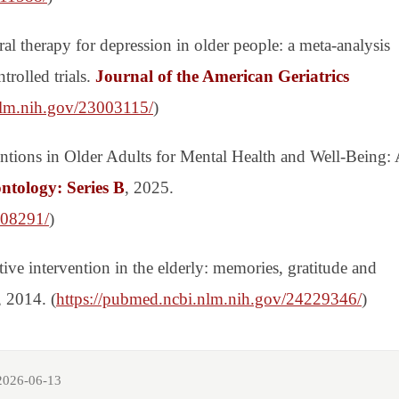
al therapy for depression in older people: a meta-analysis
rolled trials.
Journal of the American Geriatrics
nlm.nih.gov/23003115/
)
ntions in Older Adults for Mental Health and Well-Being:
ntology: Series B
, 2025.
708291/
)
tive intervention in the elderly: memories, gratitude and
, 2014. (
https://pubmed.ncbi.nlm.nih.gov/24229346/
)
2026-06-13