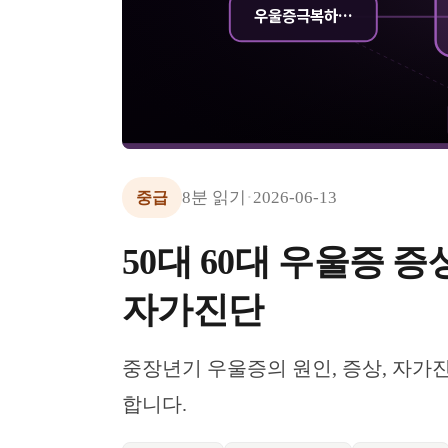
우울증극복하…
·
8
분 읽기
2026-06-13
중급
50대 60대 우울증 
자가진단
중장년기 우울증의 원인, 증상, 자가
합니다.