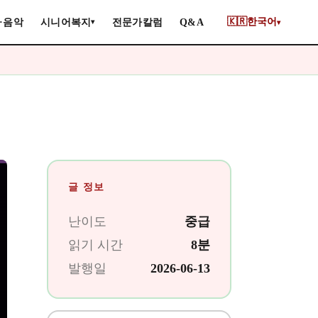
🇰🇷
한국어
·음악
시니어복지
전문가칼럼
Q&A
▾
▾
글 정보
난이도
중급
읽기 시간
8분
발행일
2026-06-13