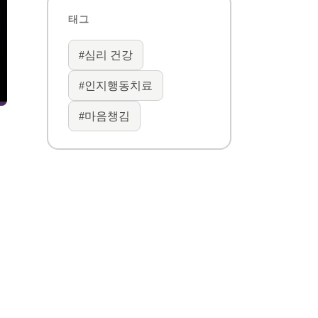
태그
#
심리 건강
#
인지행동치료
#
마음챙김