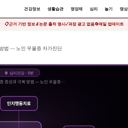
건강정보
생활습관
영양제
심리
놀기
명상
📋
근거 기반 정보
🔬
논문 출처 명시
✓
과장 광고 없음
🔄
매일 업데이트
복 방법 — 노인 우울증 자가진단
🧠
심리건강
·
8
분
울증 증상과 극복 방법 — 노인 우울증…
인지행동치료