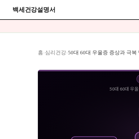
백세건강설명서
홈
›
심리건강
›
50대 60대 우울증 증상과 극
50대 60대 우