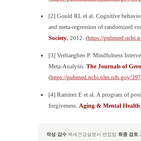
[2] Gould RL et al. Cognitive behavior
and meta-regression of randomized cont
Society
, 2012. (
https://pubmed.ncbi.
[3] Verhaeghen P. Mindfulness Interve
Meta-Analysis.
The Journals of Gero
(
https://pubmed.ncbi.nlm.nih.gov/39
[4] Ramírez E et al. A program of posi
forgiveness.
Aging & Mental Health
작성·감수
백세건강설명서 편집팀
·
최종 검토