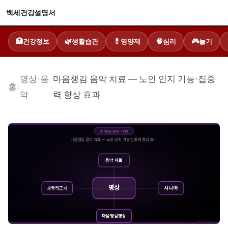
백세건강설명서
건강정보
생활습관
영양제
심리
놀기
🏥
🌿
💊
🧠
🎮
명상·음
마음챙김 음악 치료 — 노인 인지 기능·집중
홈
›
›
악
력 향상 효과
🎵
명상·음악
·
7
분
마음챙김 음악 치료 — 노인 인지 기능·집중력 향상 효…
음악 치료
명상
시니어
과학적근거
마음챙김명상
백세건강설명서