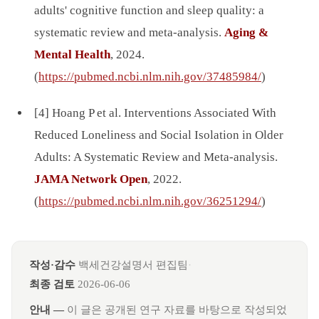
adults' cognitive function and sleep quality: a
systematic review and meta-analysis.
Aging &
Mental Health
, 2024.
(
https://pubmed.ncbi.nlm.nih.gov/37485984/
)
[4] Hoang P et al. Interventions Associated With
Reduced Loneliness and Social Isolation in Older
Adults: A Systematic Review and Meta-analysis.
JAMA Network Open
, 2022.
(
https://pubmed.ncbi.nlm.nih.gov/36251294/
)
작성·감수
백세건강설명서 편집팀
·
최종 검토
2026-06-06
안내 —
이 글은 공개된 연구 자료를 바탕으로 작성되었