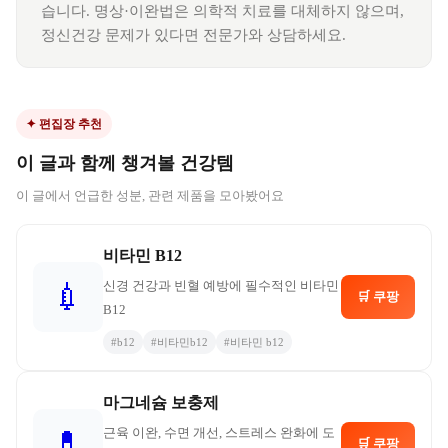
습니다. 명상·이완법은 의학적 치료를 대체하지 않으며,
정신건강 문제가 있다면 전문가와 상담하세요.
✦ 편집장 추천
이 글과 함께 챙겨볼 건강템
이 글에서 언급한 성분, 관련 제품을 모아봤어요
비타민 B12
신경 건강과 빈혈 예방에 필수적인 비타민
💉
🛒 쿠팡
B12
#
b12
#
비타민b12
#
비타민 b12
마그네슘 보충제
근육 이완, 수면 개선, 스트레스 완화에 도
💊
🛒 쿠팡