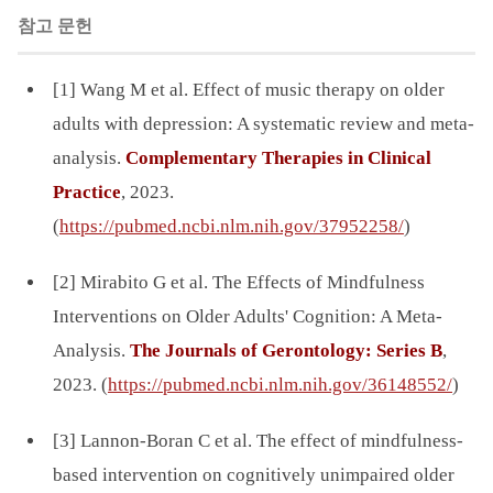
참고 문헌
[1] Wang M et al. Effect of music therapy on older
adults with depression: A systematic review and meta-
analysis.
Complementary Therapies in Clinical
Practice
, 2023.
(
https://pubmed.ncbi.nlm.nih.gov/37952258/
)
[2] Mirabito G et al. The Effects of Mindfulness
Interventions on Older Adults' Cognition: A Meta-
Analysis.
The Journals of Gerontology: Series B
,
2023. (
https://pubmed.ncbi.nlm.nih.gov/36148552/
)
[3] Lannon-Boran C et al. The effect of mindfulness-
based intervention on cognitively unimpaired older