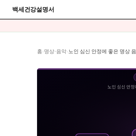
백세건강설명서
홈
›
명상·음악
›
노인 심신 안정에 좋은 명상 음
노인 심신 안정