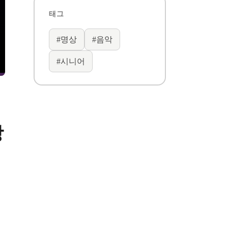
태그
#
명상
#
음악
#
시니어
방