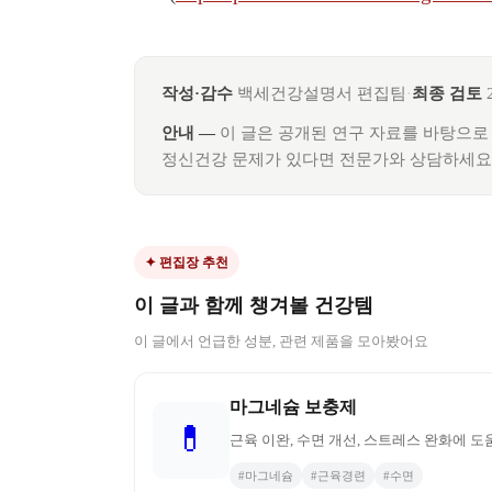
작성·감수
백세건강설명서 편집팀
·
최종 검토
안내 —
이 글은 공개된 연구 자료를 바탕으로
정신건강 문제가 있다면 전문가와 상담하세요
✦ 편집장 추천
이 글과 함께 챙겨볼 건강템
이 글에서 언급한 성분, 관련 제품을 모아봤어요
마그네슘 보충제
💊
근육 이완, 수면 개선, 스트레스 완화에 
#
마그네슘
#
근육경련
#
수면