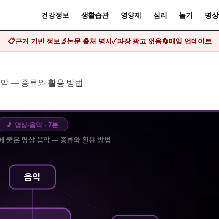
건강정보
생활습관
영양제
심리
놀기
명상
📋
근거 기반 정보
🔬
논문 출처 명시
✓
과장 광고 없음
🔄
매일 업데이트
악 — 종류와 활용 방법
🎵
명상·음악
·
7
분
에 좋은 명상 음악 — 종류와 활용 방법
음악