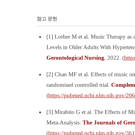
참고 문헌
[1] Lorber M et al. Music Therapy as 
Levels in Older Adults With Hyperten
Gerontological Nursing
, 2022. (
http
[2] Chan MF et al. Effects of music on
randomised controlled trial.
Compleme
(
https://pubmed.ncbi.nlm.nih.gov/20
[3] Mirabito G et al. The Effects of M
Meta-Analysis.
The Journals of Gero
(
https://pubmed.ncbi.nlm.nih.gov/36