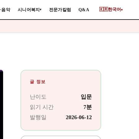
🇰🇷
한국어
·음악
시니어복지
전문가칼럼
Q&A
▾
▾
글 정보
난이도
입문
읽기 시간
7분
발행일
2026-06-12