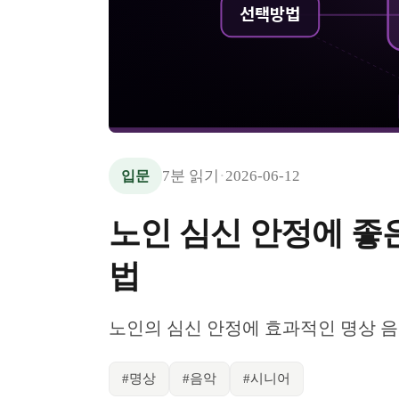
선택방법
·
7
분 읽기
2026-06-12
입문
노인 심신 안정에 좋은
법
노인의 심신 안정에 효과적인 명상 음
#
명상
#
음악
#
시니어