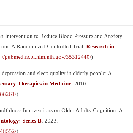
an Intervention to Reduce Blood Pressure and Anxiety
sion: A Randomized Controlled Trial.
Research in
s://pubmed.ncbi.nlm.nih.gov/35312440/
)
 depression and sleep quality in elderly people: A
ntary Therapies in Medicine
, 2010.
688261/
)
indfulness Interventions on Older Adults' Cognition: A
ntology: Series B
, 2023.
148552/
)