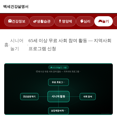
백세건강설명서
건강정보
생활습관
영양제
심리
놀기
🏥
🌿
💊
🧠
🎮
시니어
65세 이상 무료 사회 참여 활동 — 지역사회
홈
›
›
놀기
프로그램 신청
🎮
시니어놀기
·
5
분
65세 이상 무료 사회 참여 활동 — 지역사회 프로그램…
무료 프로그…
시니어 활동
건강운동하기
사회 참여
모임에참여하…
백세건강설명서