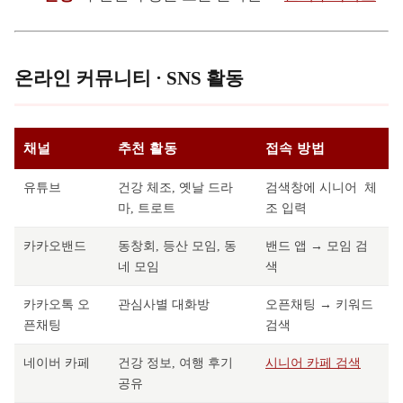
온라인 커뮤니티 · SNS 활동
채널
추천 활동
접속 방법
시니어 체
유튜브
건강 체조, 옛날 드라
검색창에
조
마, 트로트
입력
카카오밴드
동창회, 등산 모임, 동
밴드 앱 → 모임 검
네 모임
색
카카오톡 오
관심사별 대화방
오픈채팅 → 키워드
픈채팅
검색
네이버 카페
건강 정보, 여행 후기
시니어 카페 검색
공유