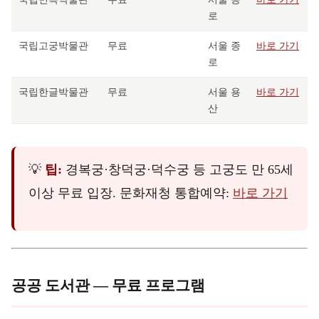
로
국립고궁박물관
무료
서울 종
바로 가기
로
국립한글박물관
무료
서울 용
바로 가기
산
💡
팁:
경복궁·창덕궁·덕수궁 등 고궁도 만 65세
이상 무료 입장. 문화재청 통합예약:
바로 가기
공공 도서관 — 무료 프로그램