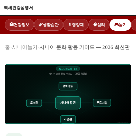
백세건강설명서
건강정보
생활습관
영양제
심리
놀기
🏥
🌿
💊
🧠
🎮
홈
›
시니어놀기
›
시니어 문화 활동 가이드 — 2026 최신판
🎮
시니어놀기
·
7
분
시니어 문화 활동 가이드 — 2026 최신판
문화 활동
시니어 활동
도서관
무료시설
박물관
백세건강설명서