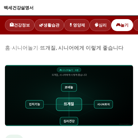
백세건강설명서
건강정보
생활습관
영양제
심리
놀기
🏥
🌿
💊
🧠
🎮
홈
›
시니어놀기
›
뜨개질, 시니어에게 이렇게 좋습니다
🎮
시니어놀기
·
6
분
뜨개질, 시니어에게 이렇게 좋습니다
코바늘
뜨개질
인지기능
시니어취미
심리건강
백세건강설명서