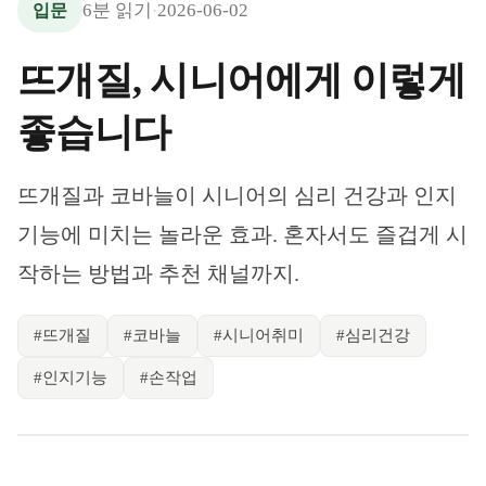
6
분 읽기
2026-06-02
입문
·
뜨개질, 시니어에게 이렇게
좋습니다
뜨개질과 코바늘이 시니어의 심리 건강과 인지
기능에 미치는 놀라운 효과. 혼자서도 즐겁게 시
작하는 방법과 추천 채널까지.
#
뜨개질
#
코바늘
#
시니어취미
#
심리건강
#
인지기능
#
손작업